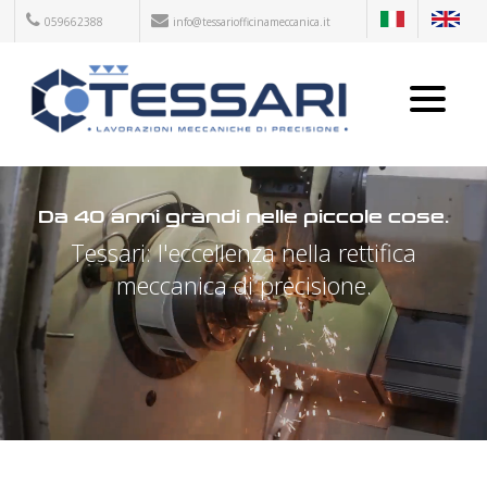
059662388
info@tessariofficinameccanica.it
Da 40 anni grandi nelle piccole cose.
Tessari: l'eccellenza nella rettifica
meccanica di precisione.