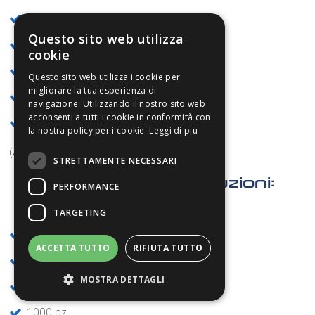
1.4404
Questo sito web utilizza
9SMnPb36
cookie
1000Cr6
Questo sito web utilizza i cookie per
migliorare la tua esperienza di
Sp52-3
navigazione. Utilizzando il nostro sito web
acconsenti a tutti i cookie in conformità con
1.4305
la nostra policy per i cookie.
Leggi di più
(acciai da cementazione, acciai inossidabili)
STRETTAMENTE NECESSARI
Quantitativi di produzioni:
PERFORMANCE
TARGETING
10 pz.
ACCETTA TUTTO
RIFIUTA TUTTO
100 pz.
MOSTRA DETTAGLI
500 pz.
1000 pz.